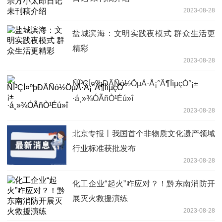
2023-08-28
盐城滨海：文明实践夜模式 群众生活更
精彩
2023-08-28
ÑÎ³ÇÍ¤ºþÐÂÑó½ÖµÀ·Å¡°Â¶ÌìµçÓ°¡±
·á¸»¾ÓÃñÒ¹Éú»î
2023-08-28
北京专报丨我国首个非物质文化遗产领域
行业标准获批发布
2023-08-28
化工企业“起火”咋应对？！黔东南消防开
展灭火救援演练
2023-08-28