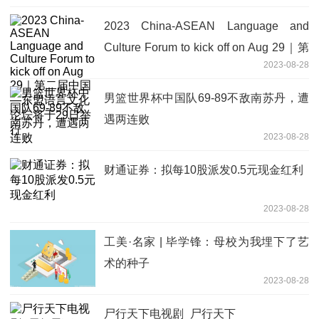
2023 China-ASEAN Language and
Culture Forum to kick off on Aug 29｜第
2023-08-28
二届中国—东盟语言文化论坛将于29日
举行
男篮世界杯中国队69-89不敌南苏丹，遭
遇两连败
2023-08-28
财通证券：拟每10股派发0.5元现金红利
2023-08-28
工美·名家 | 毕学锋：母校为我埋下了艺
术的种子
2023-08-28
尸行天下电视剧_尸行天下