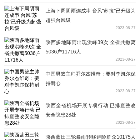
上海下周阴雨连成串 台风“苏拉”已升级为
超强台风级
2023-08-27
陕西多地降雨出现洪峰39次 全省共撤离
5036户11716人
2023-08-27
中国男篮主帅乔尔杰维奇：要对李凯尔保
持耐心
2023-08-27
陕西全省机场开展专项行动 已排查整改
安全隐患28处
2023-08-27
陕西蓝田三轮暴雨转移避险群众10175人