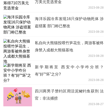
万美元竞选资金
2023-08-28
海洋乐园冷库发现16只保护动物死体 涉
盗猎案 部门称已整改
2023-08-28
私自向大熊猫投喂竹笋花生，两游客被终
身禁入成都大熊猫基地
2023-08-28
新学期将至 西安中小学咋分班？
有“好”“坏”之分?
2023-08-28
四川两男子禁钓区用活泥鳅钓鱼获刑 法
官：非法捕捞
2023-08-27