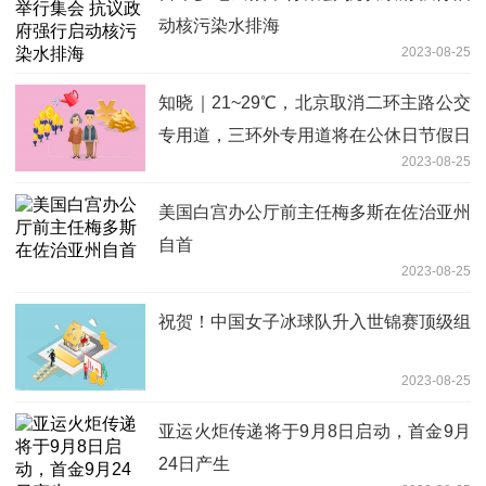
动核污染水排海
2023-08-25
知晓｜21~29℃，北京取消二环主路公交
专用道，三环外专用道将在公休日节假日
2023-08-25
放开！HICOOL 2023全球创业者峰会明
日开幕！
美国白宫办公厅前主任梅多斯在佐治亚州
自首
2023-08-25
祝贺！中国女子冰球队升入世锦赛顶级组
2023-08-25
亚运火炬传递将于9月8日启动，首金9月
24日产生