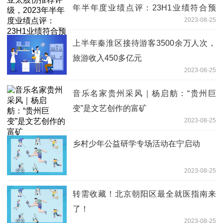
年半年度业绩点评：23H1业绩符合预
2023-08-25
期，利润拐点确立
上半年秦淮区接待游客3500余万人次，
旅游收入450多亿元
2023-08-25
音乐名家贵州采风｜杨启舫：“贵州巨
变”是文艺创作的富矿
2023-08-25
乡村少年公益研学专场活动在宁启动
2023-08-25
转需收藏！北京朝阳区最全就医指南来
了！
2023-08-25