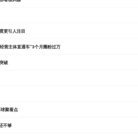
度更引人注目
 “经营主体直通车”3个月圈粉过万
突破
环球聚看点
 还不够