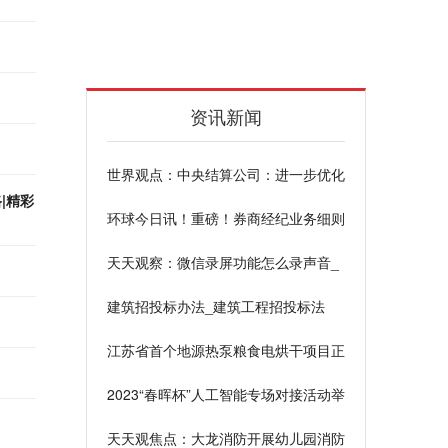
资讯新闻
世界观点：中央结算公司：进一步优化
我国转型类债券发展的四点建议
|精彩
环球今日讯！重磅！券商经纪业务细则
出炉！不得恶意低价揽客 明确互联网
天天观察：微信录屏功能怎么录声音_
展业原则
微信录屏功能
建筑招投标办法_建筑工程招投标法
江苏省首个地源热泵粮食电烘干项目正
式启用
2023“春晖杯”人工智能专场对接活动举
办-今日聚焦
天天观焦点：大龙消防开展幼儿园消防