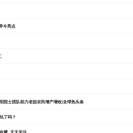
界今亮点
工
连阳院士团队助力老挝农民增产增收|全球热头条
玩了吗？
收藏_天天关注