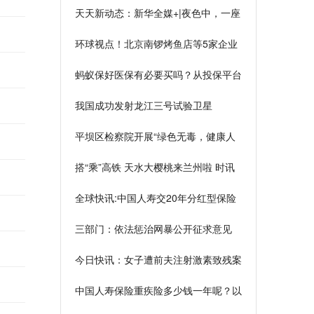
天天新动态：新华全媒+|夜色中，一座
港口向世界展现新活力
环球视点！北京南锣烤鱼店等5家企业
因未提醒防止食品浪费被警告
蚂蚁保好医保有必要买吗？从投保平台
和产品自身看 世界聚焦
我国成功发射龙江三号试验卫星
平坝区检察院开展“绿色无毒，健康人
生”法治宣传_世界速读
搭“乘”高铁 天水大樱桃来兰州啦 时讯
全球快讯:中国人寿交20年分红型保险
靠谱吗？收益高吗？
三部门：依法惩治网暴公开征求意见
多种情形从重处罚
今日快讯：女子遭前夫注射激素致残案
终审维持原判 被告人被判八年半
中国人寿保险重疾险多少钱一年呢？以
国寿相伴福尊享版为例|世界独家