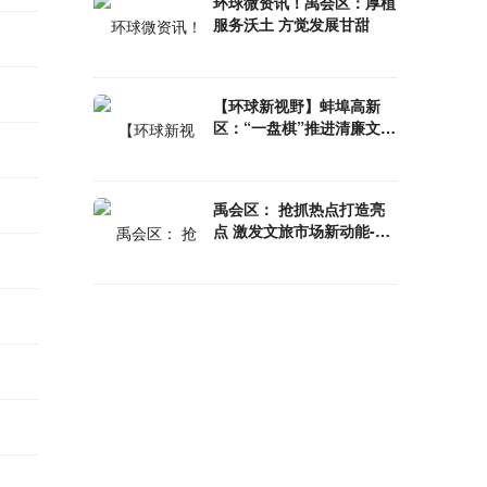
环球微资讯！禹会区：厚植
服务沃土 方觉发展甘甜
【环球新视野】蚌埠高新
区：“一盘棋”推进清廉文化
建设
禹会区： 抢抓热点打造亮
点 激发文旅市场新动能-环
球时讯