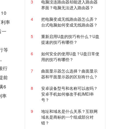
3
电脑没连路由器却能进入路由器
界面？电脑无法进入路由器？
10
4
把电脑变成无线路由器怎么弄？
面利率
台式电脑如何变成无线路由器？
后一
5
重新启用U盘的技巧有什么？U盘
提速的技巧有哪些？
行等
6
如何安全的使用U盘？U盘日常使
销。
用的技巧有哪些？
银行
7
曲面显示器怎么选择？曲面显示
器和平面显示器的区别有什么？
提前
满6
8
安卓设备型号和名称可以改吗？
安卓手机如何修改手机IMEI串
利率
号？
9
地址和域名是什么关系？互联网
域名是商标的一个组成部分对
错？