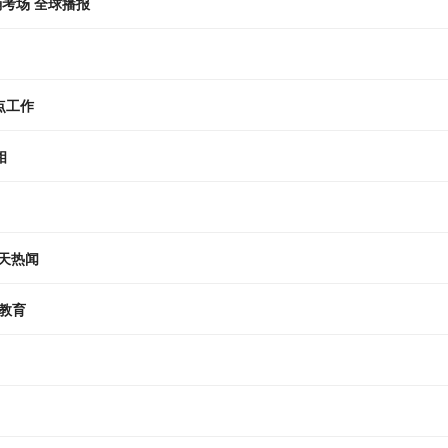
考场 全球播报
点工作
相
天天热闻
教育