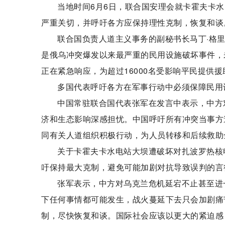
当地时间6月6日，联合国安理会就卡霍夫卡
严重关切，并呼吁各方应保持理性克制，恢复和谈
联合国负责人道主义事务的副秘书长马丁·格
是俄乌冲突爆发以来最严重的民用设施破坏事件，
正在紧急响应，为超过16000名受影响平民提供援
多国代表呼吁各方在军事行动中必须保障民用
中国常驻联合国代表张军在发言中表示，中方
济和生态影响深感担忧。中国呼吁所有冲突当事方
同有关人道组织积极行动，为人员转移和后续救助
关于卡霍夫卡水电站大坝遭破坏对扎波罗热核
吁保持最大克制，避免可能加剧对抗导致误判的言
张军表示，中方对乌克兰危机延宕不止甚至进
下任何事情都可能发生，战火蔓延下去只会加剧痛
制，尽快恢复和谈。国际社会应该以更大的紧迫感