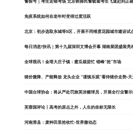
警探号｜考生走错考场 北京铁骑民警载着考生飞速赶到正确
免疫系统如何在老年时变得过度活跃
北京：初步选取东城等5区，开展不同维度花园城市建设试
每日消息!快讯｜第十九届深圳文博会开幕 湖南展团盛装亮
全球视讯！金塔大庄子镇：蜜瓜栽苗忙 错峰“抢”市场
猪价微降、产能释放 龙头企业 “谨慎乐观”看待猪价走势-
中国台球协会：将从严处罚旅英涉赌球员，开展全行业警示
芙蓉国评论丨高考的原点之外，人生的坐标无限长
河南滑县：麦种田里抢收忙-世界微动态