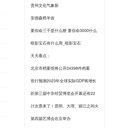
贵州文化气象新
安德森栉羊齿
要你命三千是什么梗 要你命3000什么
意思
暗影宝石有什么用_暗影宝石
天天看点：
macromediaprojector_macromediaprojector
北京市档案馆将公开24398件档案
世行预测2023年全球实际GDP将增长
2.1% 当前速看
距第三届中非经贸博览会开幕还有22
天_前沿热点
计次票来了！昆明、大理、丽江之间火
车旅游更便捷|世界新视野
第四届艺博会在京举办