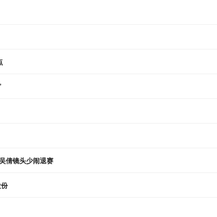
点
”
吴倩镜头少闹退赛
股份