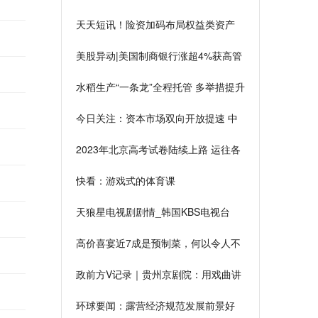
出口107万辆 还带火了这个行业
天天短讯！险资加码布局权益类资产
美股异动|美国制商银行涨超4%获高管
增持1万股普通股股份|世界观热点
水稻生产“一条龙”全程托管 多举措提升
水稻品质和产量 新动态
今日关注：资本市场双向开放提速 中
企赴外融资热情高涨
2023年北京高考试卷陆续上路 运往各
考点-环球资讯
快看：游戏式的体育课
天狼星电视剧剧情_韩国KBS电视台
2013年第一部特别连续剧-环球快消息
高价喜宴近7成是预制菜，何以令人不
爽？
政前方V记录｜贵州京剧院：用戏曲讲
好贵州故事
环球要闻：露营经济规范发展前景好