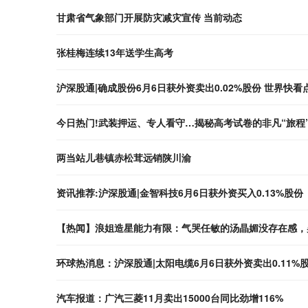
甘肃省气象部门开展防灾减灾宣传 当前动态
张桂梅连续13年送学生高考
沪深股通|确成股份6月6日获外资卖出0.02%股份 世界快看
今日热门!武装押运、专人看守…揭秘高考试卷的非凡“旅程
两当站儿巷镇赤松茸远销陕川渝
资讯推荐:沪深股通|金智科技6月6日获外资买入0.13%股份
【热闻】浪姐造星能力有限：气哭任敏的汤晶媚没存在感，
环球热消息：沪深股通|太阳电缆6月6日获外资卖出0.11%
汽车报道：广汽三菱11月卖出15000台同比劲增116%