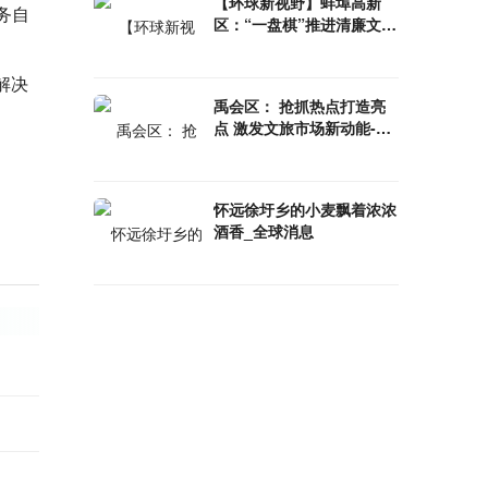
【环球新视野】蚌埠高新
务自
区：“一盘棋”推进清廉文化
建设
解决
禹会区： 抢抓热点打造亮
点 激发文旅市场新动能-环
球时讯
怀远徐圩乡的小麦飘着浓浓
酒香_全球消息