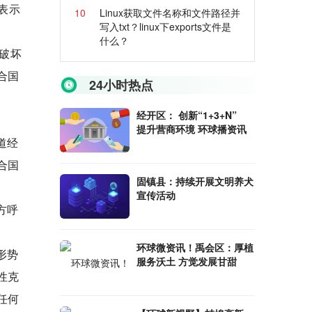
表示
10
Linux获取文件名称和文件路径并
写入txt？linux下exports文件是
什么？
破坏
合国
24小时热点
经开区： 创新“1+3+N”
提升营商环境 环球播资讯
道经
合国
固镇县：持续开展文明养犬
宣传活动
方呼
环球微资讯！禹会区：厚植
形势
服务沃土 方觉发展甘甜
性克
任何