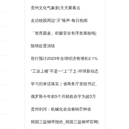
贵州文化气象新|天天聚看点
走访校园周边“灭”噪声-每日热闻
「智库圆桌」积极安全有序发展核电|
天天热头条
险情处置演练
世行预计2023年全球经济将增长2.1%
天天快资讯
“工业上楼”不是一“上”了之-环球新动态
学习归来话落实｜省商务厅党组书记、
厅长，省投资促进局党组书记马雷：高
俄罗斯今年前5个月财政赤字为超3万
扬开放旗帜 坚定不移扩大对内对外开
亿卢布-每日时讯
放
贵州剑河：机械化农业奏响芒种农
忙“协奏曲”
韩国三益钢琴报价_韩国三益钢琴官网|
焦点关注