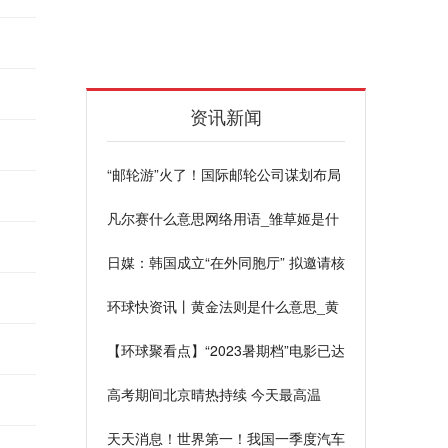
资讯新闻
“邮轮游”火了！国际邮轮公司谋划布局
中国市场
凡尔赛什么意思网络用语_雏草姬是什
么意思网络用语
日媒：韩国成立“在外同胞厅” 拟邀请核
爆受害者
环球快资讯丨黄金法则是什么意思_黄
金法则是什么
【环球聚看点】“2023暑期档”电影已达
72部 动漫票房暂时领跑
高考期间北京晴热持续 今天最高温
37℃午后雷雨伴大风
天天消息！世界第一！我国一季度汽车