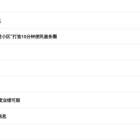
点
小区”打造15分钟便民服务圈
度业绩可期
信息